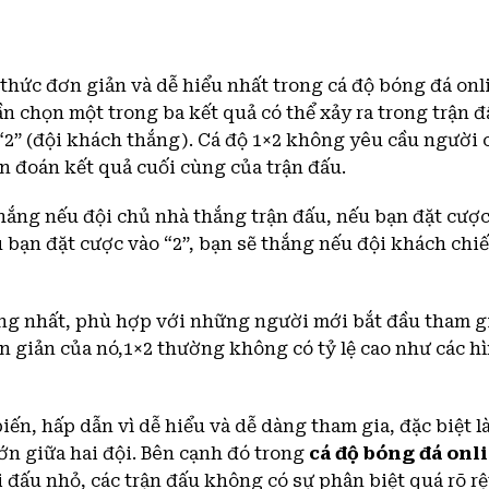
h thức đơn giản và dễ hiểu nhất trong cá độ bóng đá onl
ần chọn một trong ba kết quả có thể xảy ra trong trận đ
 “2” (đội khách thắng). Cá độ 1×2 không yêu cầu người 
ần đoán kết quả cuối cùng của trận đấu.
 thắng nếu đội chủ nhà thắng trận đấu, nếu bạn đặt cượ
u bạn đặt cược vào “2”, bạn sẽ thắng nếu đội khách chi
ng nhất, phù hợp với những người mới bắt đầu tham g
ơn giản của nó,1×2 thường không có tỷ lệ cao như các h
iến, hấp dẫn vì dễ hiểu và dễ dàng tham gia, đặc biệt l
ớn giữa hai đội. Bên cạnh đó trong
cá độ bóng đá onl
 đấu nhỏ, các trận đấu không có sự phân biệt quá rõ rệ