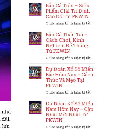
Cá
Cho
Bắn Cá Tiên – Siêu
17
Rồng
Trò
Phẩm Giải Trí Đỉnh
Th4
–
Chơi
Cao Có Tại PKWIN
Lựa
Giải
ở
Chức năng bình luận bị tắt
Chọn
Trí
Bắn
Tuyệt
Cá
Vòi
Bắn Cá Thần Tài –
16
Tiên
Cho
Cách Chơi, Kinh
Th4
–
Hội
Nghiệm Để Thắng
Siêu
Viên
Từ PKWIN
Phẩm
PKWIN
Giải
ở
Chức năng bình luận bị tắt
Trí
Bắn
Đỉnh
Cá
Dự Đoán Xổ Số Miền
16
Cao
Thần
Bắc Hôm Nay – Cách
Th4
Có
Tài
Thức Và Mẹo Tại
Tại
–
PKWIN
PKWIN
Cách
Chơi,
ở
Chức năng bình luận bị tắt
Kinh
Dự
Nghiệm
Đoán
Dự Đoán Xổ Số Miền
16
Để
Xổ
Nam Hôm Nay – Cập
Th4
i nhà
Thắng
Số
Nhật Mới Nhất Từ
Từ
Miền
 đãi.
PKWIN
PKWIN
Bắc
, lưu
Hôm
ở
Chức năng bình luận bị tắt