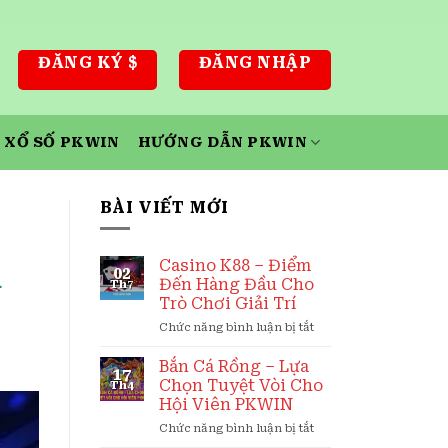
ĐĂNG KÝ $
ĐĂNG NHẬP
XỔ SỐ PKWIN
HƯỚNG DẪN PKWIN
BÀI VIẾT MỚI
Casino K88 – Điểm
à
02
Đến Hàng Đầu Cho
Th7
Trò Chơi Giải Trí
ở
Chức năng bình luận bị tắt
Casino
K88
Bắn Cá Rồng – Lựa
17
–
Chọn Tuyệt Vòi Cho
Th4
Điểm
Hội Viên PKWIN
Đến
ở
Chức năng bình luận bị tắt
Hàng
Bắn
Đầu