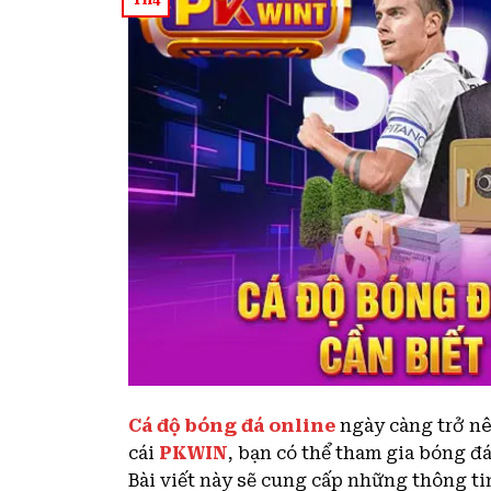
Cá độ bóng đá online
ngày càng trở nê
cái
PKWIN
, bạn có thể tham gia bóng đá
Bài viết này sẽ cung cấp những thông tin