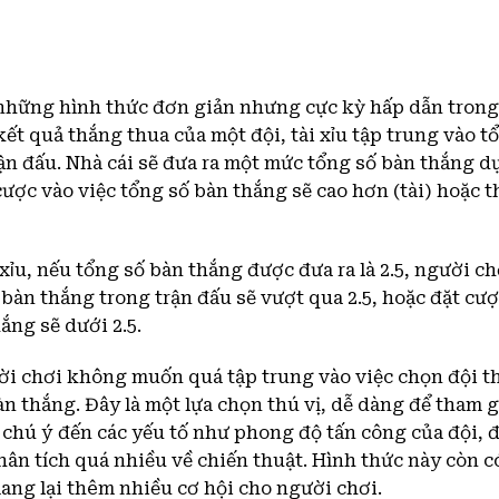
g những hình thức đơn giản nhưng cực kỳ hấp dẫn trong
kết quả thắng thua của một đội, tài xỉu tập trung vào t
rận đấu. Nhà cái sẽ đưa ra một mức tổng số bàn thắng d
cược vào việc tổng số bàn thắng sẽ cao hơn (tài) hoặc 
xỉu, nếu tổng số bàn thắng được đưa ra là 2.5, người ch
ố bàn thắng trong trận đấu sẽ vượt qua 2.5, hoặc đặt cư
ắng sẽ dưới 2.5.
ười chơi không muốn quá tập trung vào việc chọn đội t
 thắng. Đây là một lựa chọn thú vị, dễ dàng để tham g
n chú ý đến các yếu tố như phong độ tấn công của đội, 
phân tích quá nhiều về chiến thuật. Hình thức này còn c
ang lại thêm nhiều cơ hội cho người chơi.