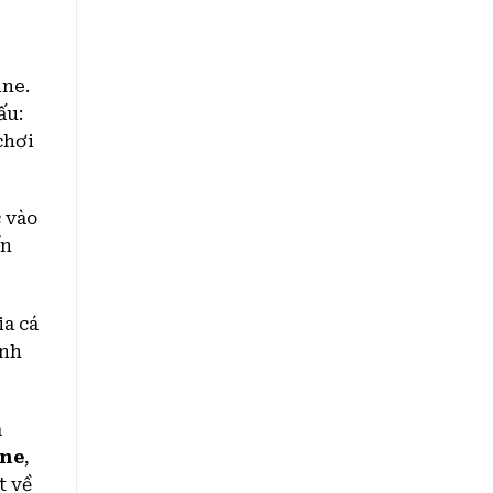
ine.
ấu:
chơi
c vào
ến
ia cá
ình
à
ine
,
t về