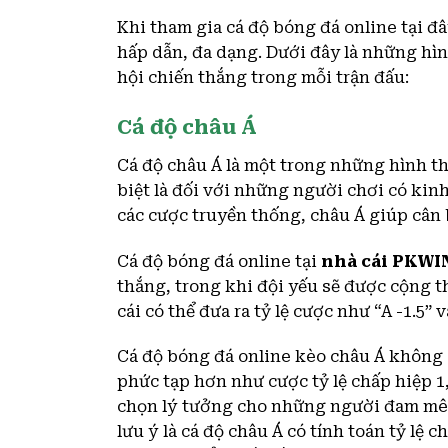
Khi tham gia cá độ bóng đá online tại đ
hấp dẫn, đa dạng. Dưới đây là những hìn
hội chiến thắng trong mỗi trận đấu:
Cá độ châu Á
Cá độ châu Á là một trong những hình t
biệt là đối với những người chơi có kin
các cược truyền thống, châu Á giúp cân 
Cá độ bóng đá online tại
nhà cái PKWI
thắng, trong khi đội yếu sẽ được cộng t
cái có thể đưa ra tỷ lệ cược như “A -1.5” và
Cá độ bóng đá online kèo châu Á không 
phức tạp hơn như cược tỷ lệ chấp hiệp 1,
chọn lý tưởng cho những người đam mê p
lưu ý là cá độ châu Á có tính toán tỷ lệ