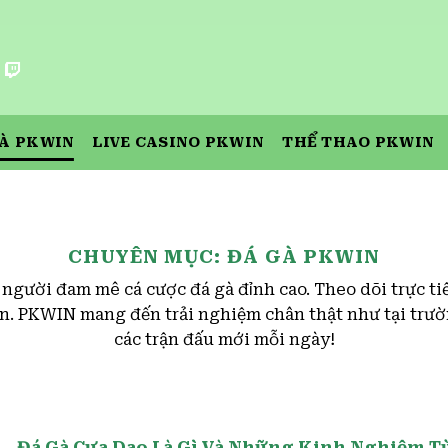
À PKWIN
LIVE CASINO PKWIN
THỂ THAO PKWIN
CHUYÊN MỤC:
ĐÁ GÀ PKWIN
gười đam mê cá cược đá gà đỉnh cao. Theo dõi trực tiế
ẫn. PKWIN mang đến trải nghiệm chân thật như tại trườ
các trận đấu mới mỗi ngày!
Đá Gà Cựa Dao Là Gì Và Những Kinh Nghiệm T