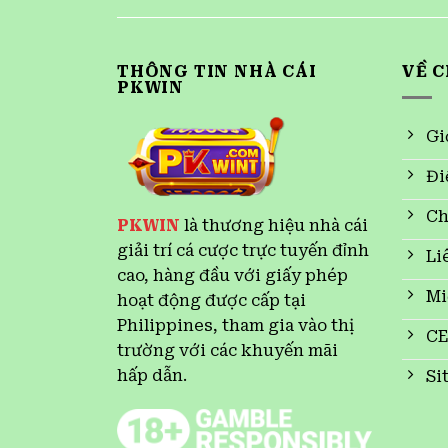
THÔNG TIN NHÀ CÁI
VỀ 
PKWIN
Gi
Đi
Ch
PKWIN
là thương hiệu nhà cái
giải trí cá cược trực tuyến đỉnh
Li
cao, hàng đầu với giấy phép
Mi
hoạt động được cấp tại
Philippines, tham gia vào thị
CE
trường với các khuyến mãi
hấp dẫn.
Si