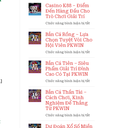
Casino K88 – Điểm
02
Đến Hàng Đầu Cho
Th7
Trò Chơi Giải Trí
ở
Chức năng bình luận bị tắt
Casino
K88
Bắn Cá Rồng – Lựa
17
–
Chọn Tuyệt Vòi Cho
Th4
Điểm
Hội Viên PKWIN
Đến
ở
Chức năng bình luận bị tắt
Hàng
Bắn
Đầu
Cá
Cho
Bắn Cá Tiên – Siêu
17
Rồng
Trò
Phẩm Giải Trí Đỉnh
Th4
–
Chơi
Cao Có Tại PKWIN
Lựa
Giải
]
ở
Chức năng bình luận bị tắt
Chọn
Trí
Bắn
Tuyệt
Cá
Vòi
Bắn Cá Thần Tài –
16
Tiên
Cho
Cách Chơi, Kinh
Th4
–
Hội
Nghiệm Để Thắng
Siêu
Viên
Từ PKWIN
Phẩm
PKWIN
Giải
ở
Chức năng bình luận bị tắt
Trí
Bắn
t
Đỉnh
Cá
Dự Đoán Xổ Số Miền