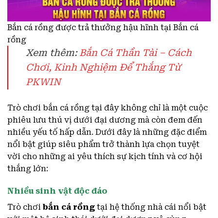
Bắn cá rồng được trả thưởng hậu hĩnh tại Bắn cá
rồng
Xem thêm:
Bắn Cá Thần Tài – Cách
Chơi, Kinh Nghiệm Để Thắng Từ
PKWIN
Trò chơi bắn cá rồng tại đây không chỉ là một cuộc
phiêu lưu thú vị dưới đại dương mà còn đem đến
nhiều yếu tố hấp dẫn. Dưới đây là những đặc điểm
nổi bật giúp siêu phẩm trở thành lựa chọn tuyệt
vời cho những ai yêu thích sự kịch tính và cơ hội
thắng lớn:
Nhiều sinh vật độc đáo
Trò chơi
bắn cá rồng
tại hệ thống nhà cái nổi bật