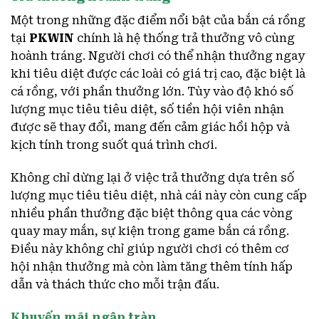
Một trong những đặc điểm nổi bật của bắn cá rồng
tại
PKWIN
chính là hệ thống trả thưởng vô cùng
hoành tráng. Người chơi có thể nhận thưởng ngay
khi tiêu diệt được các loài có giá trị cao, đặc biệt là
cá rồng, với phần thưởng lớn. Tùy vào độ khó số
lượng mục tiêu tiêu diệt, số tiền hội viên nhận
được sẽ thay đổi, mang đến cảm giác hồi hộp và
kịch tính trong suốt quá trình chơi.
Không chỉ dừng lại ở việc trả thưởng dựa trên số
lượng mục tiêu tiêu diệt, nhà cái này còn cung cấp
nhiều phần thưởng đặc biệt thông qua các vòng
quay may mắn, sự kiện trong game bắn cá rồng.
Điều này không chỉ giúp người chơi có thêm cơ
hội nhận thưởng mà còn làm tăng thêm tính hấp
dẫn và thách thức cho mỗi trận đấu.
Khuyến mãi ngập tràn