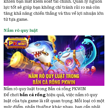
khiến bạn mất kiểm soát tài chính. Quản lý nguồn
lực tốt sẽ giúp bạn không chỉ tránh rủi ro mà còn
tăng khả năng chiến thắng và thu về lợi nhuận lớn
từ tựa game.
Nắm rõ quy luật
Nắm rõ quy luật trong Bắn cá rồng PKWIN
Để chơi
bắn cá rồng
hiệu quả, việc nắm rõ quy
luật của tựa game là rất quan trọng. Mỗi loại có một
mức điểm, phần thưởng khác nhau, bạn cần phải