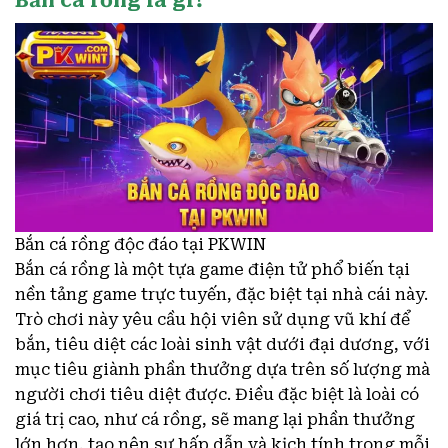
Bắn cá rồng là gì?
Bắn cá rồng độc đáo tại PKWIN
Bắn cá rồng là một tựa game điện tử phổ biến tại
nền tảng game trực tuyến, đặc biệt tại nhà cái này.
Trò chơi này yêu cầu hội viên sử dụng vũ khí để
bắn, tiêu diệt các loài sinh vật dưới đại dương, với
mục tiêu giành phần thưởng dựa trên số lượng mà
người chơi tiêu diệt được. Điều đặc biệt là loài có
giá trị cao, như cá rồng, sẽ mang lại phần thưởng
lớn hơn, tạo nên sự hấp dẫn và kịch tính trong mỗi