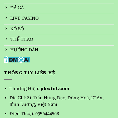
ĐÁ GÀ
LIVE CASINO
XỔ SỐ
THỂ THAO
HƯỚNG DẪN
THÔNG TIN LIÊN HỆ
Thương Hiệu:
pkwint.com
Địa Chỉ: 21 Trần Hưng Đạo, Đông Hoà, Dĩ An,
Bình Dương, Việt Nam
Điện Thoại: 0956444568