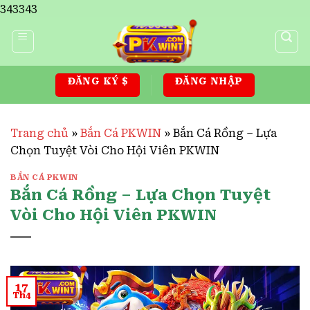
Skip
343343
to
content
ĐĂNG KÝ $
ĐĂNG NHẬP
Trang chủ
»
Bắn Cá PKWIN
»
Bắn Cá Rồng – Lựa
Chọn Tuyệt Vòi Cho Hội Viên PKWIN
BẮN CÁ PKWIN
Bắn Cá Rồng – Lựa Chọn Tuyệt
Vòi Cho Hội Viên PKWIN
17
Th4